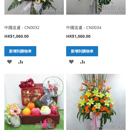
中國送遞 - CN0032
中國送遞 - CN0034
HK$1,060.00
HK$1,060.00
新增到購物車
新增到購物車
加
新
加
新
入
增
入
增
至
至
至
至
願
比
願
比
望
較
望
較
清
清
單
單