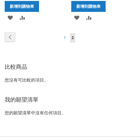
新增到購物車
新增到購物車
加
新
加
新
入
增
入
增
頁
頁
上
頁
您
1
2
至
至
至
至
面
面
一
面
正
願
比
願
比
個
在
望
較
望
較
比較商品
閱
清
清
讀
您沒有可比較的項目。
單
單
網
頁
我的願望清單
您的願望清單中沒有任何項目。