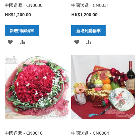
中國送遞 - CN0030
中國送遞 - CN0031
HK$1,200.00
HK$1,200.00
新增到購物車
新增到購物車
加
新
加
新
入
增
入
增
至
至
至
至
願
比
願
比
望
較
望
較
清
清
單
單
中國送遞 - CN0010
中國送遞 - CN0004