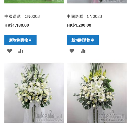
中國送遞 - CN0003
中國送遞 - CN0023
HK$1,180.00
HK$1,200.00
新增到購物車
新增到購物車
加
新
加
新
入
增
入
增
至
至
至
至
願
比
願
比
望
較
望
較
清
清
單
單