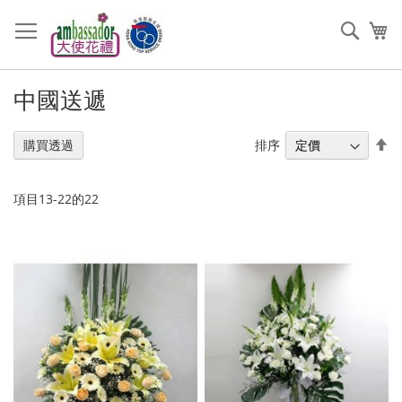
跳
過
搜
我
到
索
內
容
中國送遞
設
排序
購買透過
置
降
序
項目
13
-
22
的
22
順
序