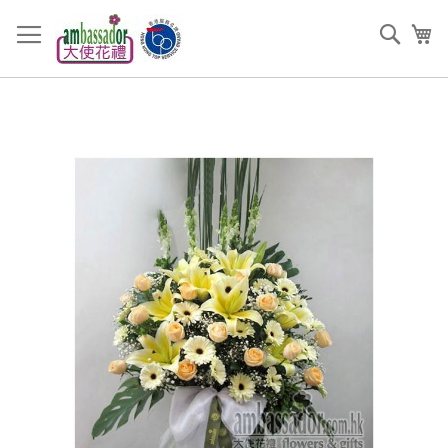
跳
過
搜
我
到
索
內
容
Skip
to
the
end
of
the
images
gallery