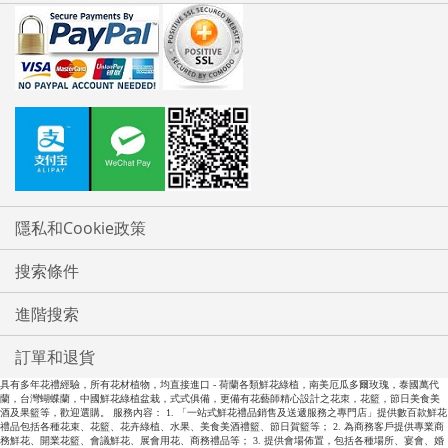
隱私和Cookie政策
搜索條件
進階搜索
訂單和退貨
具有多年花禮經驗，所有花材植物，均直接進口 - 荷蘭各類鮮花綠植，南美厄瓜多爾玫瑰，泰國萬代
蘭，台灣蝴蝶蘭，中國鮮花綠植盆栽，式式俱備，更備有花藝師精心設計之花朿，花籃，節日美食美
酒及果籃等，歡迎選購。 服務內容： 1. 「一站式鮮花禮品銷售及送遞服務之專門店」提供數百款鮮花
禮品包括各種花束、花籃、花卉綠植、水果、美食美酒禮籃、節日賀籃等； 2. 為商務客戶提供專業商
務鮮花、開業花籃、會議鮮花、展會用花、商務禮品等； 3. 提供會場佈置，包括各種場所、宴會、婚