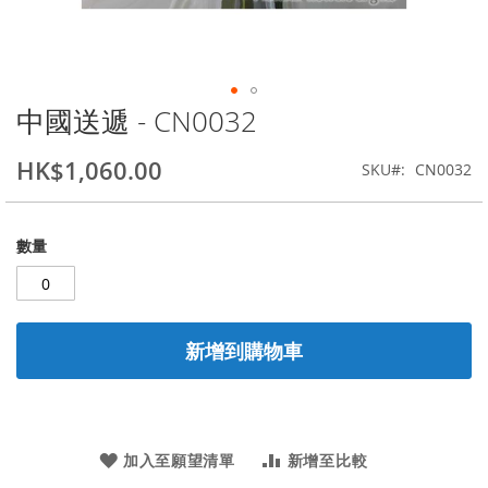
中國送遞 - CN0032
Skip
to
the
HK$1,060.00
SKU
CN0032
beginning
of
the
數量
images
gallery
新增到購物車
加入至願望清單
新增至比較