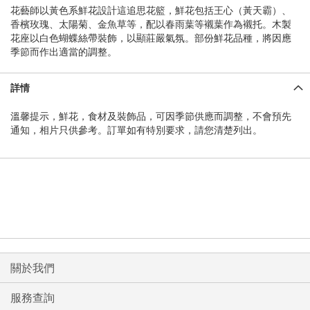
花藝師以黃色系鮮花設計這追思花籃，鮮花包括王心（黃天霸）、
香檳玫瑰、太陽菊、金魚草等，配以春雨葉等襯葉作為襯托。木製
花座以白色蝴蝶絲帶裝飾，以顯莊嚴氣氛。部份鮮花品種，將因應
季節而作出適當的調整。
詳情
溫馨提示，鮮花，食材及裝飾品，可因季節供應而調整，不會預先
通知，相片只供參考。訂單如有特別要求，請您清楚列出。
關於我們
服務查詢