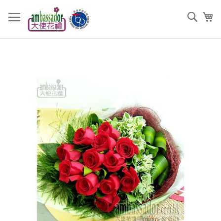
跳
過
搜
我
到
索
內
容
Skip
to
the
end
of
the
images
gallery