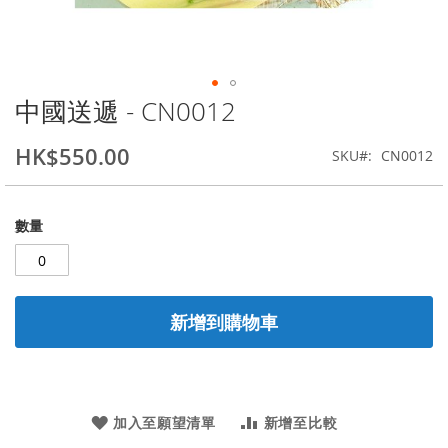
中國送遞 - CN0012
Skip
to
the
HK$550.00
SKU
CN0012
beginning
of
the
數量
images
gallery
新增到購物車
加入至願望清單
新增至比較