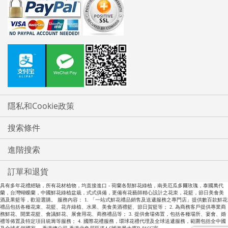
隱私和Cookie政策
搜索條件
進階搜索
訂單和退貨
具有多年花禮經驗，所有花材植物，均直接進口 - 荷蘭各類鮮花綠植，南美厄瓜多爾玫瑰，泰國萬代
蘭，台灣蝴蝶蘭，中國鮮花綠植盆栽，式式俱備，更備有花藝師精心設計之花朿，花籃，節日美食美
酒及果籃等，歡迎選購。 服務內容： 1. 「一站式鮮花禮品銷售及送遞服務之專門店」提供數百款鮮花
禮品包括各種花束、花籃、花卉綠植、水果、美食美酒禮籃、節日賀籃等； 2. 為商務客戶提供專業商
務鮮花、開業花籃、會議鮮花、展會用花、商務禮品等； 3. 提供會場佈置，包括各種場所、宴會、婚
禮等佈置及特定項目統籌等服務； 4. 國際花禮服務，環球花禮代理及全球送遞服務，範圍包括全中國